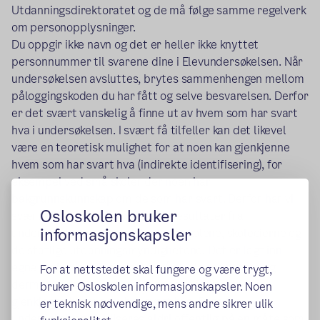
Utdanningsdirektoratet og de må følge samme regelverk
om personopplysninger.
Du oppgir ikke navn og det er heller ikke knyttet
personnummer til svarene dine i Elevundersøkelsen. Når
undersøkelsen avsluttes, brytes sammenhengen mellom
påloggingskoden du har fått og selve besvarelsen. Derfor
er det svært vanskelig å finne ut av hvem som har svart
hva i undersøkelsen. I svært få tilfeller kan det likevel
være en teoretisk mulighet for at noen kan gjenkjenne
hvem som har svart hva (indirekte identifisering), for
eksempel ved små skoler der noen har
bakgrunnskunnskap om de som har svart. Derfor har vi
Osloskolen bruker
svært strenge regler for å vise resultater fra
informasjonskapsler
undersøkelsene – det gjelder for skolene, skoleeierne og
de statlige utdanningsmyndighetene. Det er lagt inn
egne regler (prikkeregler) for å skjule resultater og
For at nettstedet skal fungere og være trygt,
dermed redusere faren for at noen indirekte kan
bruker Osloskolen informasjonskapsler. Noen
gjenkjenne hvem som har svart hva. Data fra
er teknisk nødvendige, mens andre sikrer ulik
undersøkelsen publiseres aldri offentlig på en måte som