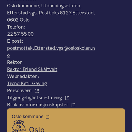
Oslo kommune, Utdanningsetaten,
Etterstad vgs, Postboks 6127 Etterstad,
0602 Oslo
Telefon:
22 57 55 00
E-post:
postmottak.Etterstad.vgs@osloskolen.n
o
Rektor
Rektor Erlend Skåltveit
Webredaktør:
Trond Ketil Geving
Personvern
Tilgjengelighetserklæring
Bruk av informasjonskapsler
Oslo kommune