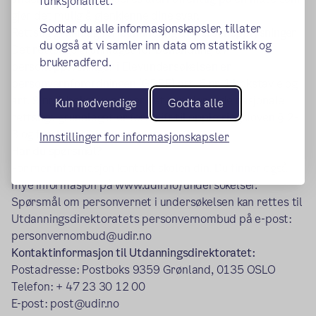
funksjonalitet.
gjør det mulig å gjenkjenne dine svar.
Godtar du alle informasjonskapsler, tillater
Rettslig grunnlag for behandling av personopplysninger
du også at vi samler inn data om statistikk og
Det rettslige grunnlaget for behandling av
brukeradferd.
personopplysninger i Elevundersøkelsen er
personvernforordningen (GDPR) art. 6 nr. 1 bokstav e og
art. 9 nr. 2 bokstav g, hvor det supplerende nasjonale
Kun nødvendige
Godta alle
rettslige grunnlaget er forskrift til opplæringsloven § 2-
3 og forskrift til friskoleloven § 2-3.
Innstillinger for informasjonskapsler
Har du spørsmål?
For mer informasjon kontakt skolen din. Du finner også
mye informasjon på www.udir.no/undersokelser.
Spørsmål om personvernet i undersøkelsen kan rettes til
Utdanningsdirektoratets personvernombud på e-post:
personvernombud@udir.no
Kontaktinformasjon til Utdanningsdirektoratet:
Postadresse: Postboks 9359 Grønland, 0135 OSLO
Telefon: + 47 23 30 12 00
E-post: post@udir.no