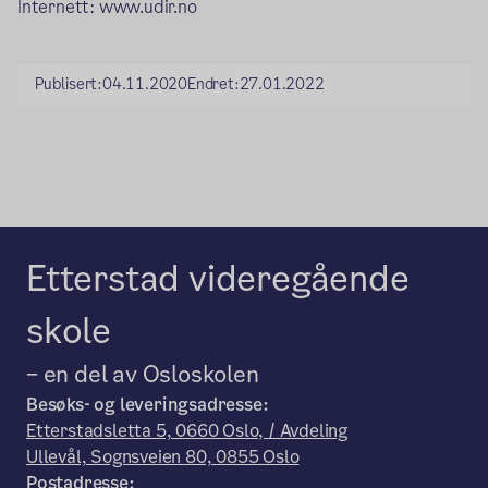
Internett: www.udir.no
Publisert:
04.11.2020
Endret:
27.01.2022
Etterstad videregående
skole
– en del av Osloskolen
Besøks- og leveringsadresse:
Etterstadsletta 5, 0660 Oslo, / Avdeling
Ullevål, Sognsveien 80, 0855 Oslo
Postadresse: