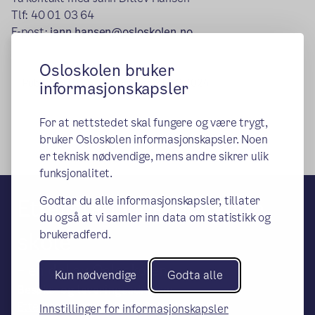
Tlf: 40 01 03 64
E-post:
jann.hansen@osloskolen.no
Osloskolen bruker
Publisert:
19.06.2015
Endret:
21.10.2024
informasjonskapsler
For at nettstedet skal fungere og være trygt,
bruker Osloskolen informasjonskapsler. Noen
er teknisk nødvendige, mens andre sikrer ulik
funksjonalitet.
Godtar du alle informasjonskapsler, tillater
Etterstad videregående
du også at vi samler inn data om statistikk og
brukeradferd.
skole
– en del av Osloskolen
Kun nødvendige
Godta alle
Besøks- og leveringsadresse:
Etterstadsletta 5, 0660 Oslo, / Avdeling
Innstillinger for informasjonskapsler