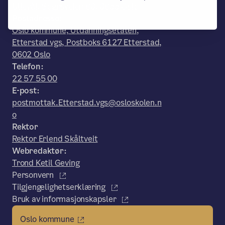
Ullevål, Sognsveien 80, 0855 Oslo
Postadresse:
Oslo kommune, Utdanningsetaten,
Etterstad vgs, Postboks 6127 Etterstad,
0602 Oslo
Telefon:
22 57 55 00
E-post:
postmottak.Etterstad.vgs@osloskolen.n
o
Rektor
Rektor Erlend Skåltveit
Webredaktør:
Trond Ketil Geving
Personvern
Tilgjengelighetserklæring
Bruk av informasjonskapsler
Oslo kommune