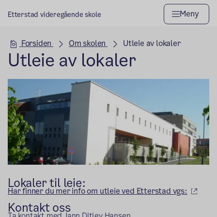
Meny
Etterstad videregående skole
Hovedseksjon
Forsiden
Om skolen
Utleie av lokaler
Utleie av lokaler
Lokaler til leie:
(ekst
Har finner du mer info om utleie ved Etterstad vgs:
Kontakt oss
Ta kontakt med Jann Ditlev Hansen